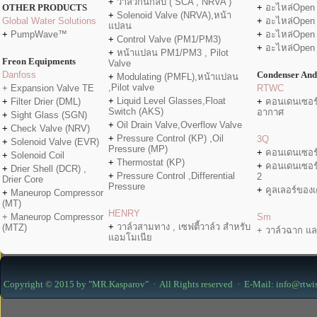
+
วาล์วกันกลับ ( SCA , NRVA )
OTHER PRODUCTS
+
อะไหล่Open
+
Solenoid Valve (NRVA),หน้า
Global Water Solutions
+
อะไหล่Open
แปลน
+
PumpWave™
+
อะไหล่Open
+
Control Valve (PM1/PM3)
+
อะไหล่Open
+
หน้าแปลน PM1/PM3 , Pilot
Freon Equipments
Valve
Danfoss
Condenser And
+
Modulating (PMFL),หน้าแปลน
,Pilot valve
+ Expansion Valve TE
RTWC
+
Liquid Level Glasses,Float
+
Filter Drier (DML)
+
คอนเดนเซอร
Switch (AKS)
อากาศ
+
Sight Glass (SGN)
+
Oil Drain Valve,Overflow Valve
+
Check Valve (NRV)
+
Pressure Control (KP) ,Oil
3Q
+
Solenoid Valve (EVR)
Pressure (MP)
+
คอนเดนเซอร
+
Solenoid Coil
+
Thermostat (KP)
+
คอนเดนเซอร
+
Drier Shell (DCR) ,
+
Pressure Control ,Differential
2
Drier Core
Pressure
+
คูลเลอร์ของเค
+
Maneurop Compressor
(MT)
HENRY
+ Maneurop Compressor
Sm
+
วาล์วสามทาง , เซฟตี้วาล์ว สำหรับ
(MTZ)
+ วาล์วฉาก แล
แอมโมเนีย
Copyright © 2015 by "MR.Kasparov" · All Rights reserved · E-Mail: info@rtwi