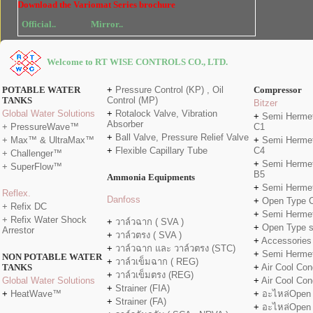
Download the Variomat Series brochure
Official..
Mirror..
Welcome to RT WISE CONTROLS CO., LTD.
POTABLE WATER
+
Pressure Control (KP) , Oil
Compressor
TANKS
Control (MP)
Bitzer
Global Water Solutions
+
Rotalock Valve, Vibration
+
Semi Hermet
Absorber
+ PressureWave™
C1
+
Ball Valve, Pressure Relief Valve
+ Max™ & UltraMax™
+
Semi Hermet
+
Flexible Capillary Tube
C4
+ Challenger™
+
Semi Hermet
+ SuperFlow™
B5
Ammonia Equipments
+
Semi Hermet
Reflex.
Danfo
ss
+
Open Type 
+ Refix DC
+
Semi Hermet
+ Refix Water Shock
+
วาล์วฉาก ( SVA )
+
Open Type 
Arrestor
+
วาล์วตรง ( SVA )
+
Accessories
+
วาล์วฉาก และ วาล์วตรง (STC)
+
Semi Herme
NON POTABLE WATER
+
วาล์วเข็มฉาก ( REG)
TANKS
+
Air Cool Con
+
วาล์วเข็มตรง (REG)
Global Water Solutions
+
Air Cool Con
+
Strainer (FIA)
+
HeatWave™
+
อะไหล่Open
+
Strainer (FA)
+
อะไหล่Open