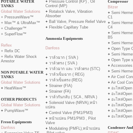
POTABLE WATER
+
Pressure Control (KP) , Oil
Compressor
TANKS
Control (MP)
Bitzer
Global Water Solutions
+
Rotalock Valve, Vibration
+
Semi Hermet
Absorber
+ PressureWave™
C1
+
Ball Valve, Pressure Relief Valve
+ Max™ & UltraMax™
+
Semi Hermet
+
Flexible Capillary Tube
C4
+ Challenger™
+
Semi Hermet
+ SuperFlow™
B5
Ammonia Equipments
+
Semi Hermet
Reflex
Danfo
ss
+
Open Type 
+ Refix DC
+
Semi Hermet
+ Refix Water Shock
+
วาล์วฉาก ( SVA )
+
Open Type 
Arrestor
+
วาล์วตรง ( SVA )
+
Accessories
+
วาล์วฉาก และ วาล์วตรง (STC)
+
Semi Herme
NON POTABLE WATER
+
วาล์วเข็มฉาก ( REG)
TANKS
+
Air Cool Con
+
วาล์วเข็มตรง (REG)
Global Water Solutions
+
Air Cool Con
+
Strainer (FIA)
+
HeatWave™
+
อะไหล่Open
+
Strainer (FA)
+
อะไหล่Open
+
วาล์วกันกลับ ( SCA , NRVA )
OTHER PRODUCTS
+
อะไหล่Open
+
Solenoid Valve (NRVA),หน้า
Global Water Solutions
+
อะไหล่Open
แปลน
+
PumpWave™
+
อะไหล่Open
+
Control Valve (PM1/PM3)
+
อะไหล่Open
+
หน้าแปลน PM1/PM3 , Pilot
Freon Equipments
Valve
Danfoss
Condenser And
+
Modulating (PMFL),หน้าแปลน
,Pilot valve