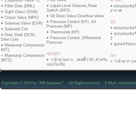
+ Expansion Valve TE
RTWC
+
Liquid Level Glasses,Float
+
Filter Drier (DML)
+
คอนเดนเซอร
Switch (AKS)
อากาศ
+
Sight Glass (SGN)
+
Oil Drain Valve,Overflow Valve
+
Check Valve (NRV)
+
Pressure Control (KP) ,Oil
3Q
+
Solenoid Valve (EVR)
Pressure (MP)
+
คอนเดนเซอร
+
Solenoid Coil
+
Thermostat (KP)
+
คอนเดนเซอร
+
Drier Shell (DCR) ,
+
Pressure Control ,Differential
2
Drier Core
Pressure
+
คูลเลอร์ของเค
+
Maneurop Compressor
(MT)
HENRY
+ Maneurop Compressor
Sm
+
วาล์วสามทาง , เซฟตี้วาล์ว สำหรับ
(MTZ)
+ วาล์วฉาก แล
แอมโมเนีย
Copyright © 2015 by "MR.Kasparov" · All Rights reserved · E-Mail: info@rtwi