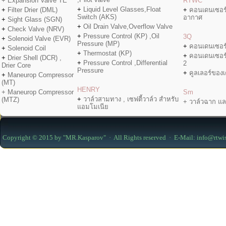
+ Expansion Valve TE
RTWC
+
Liquid Level Glasses,Float
+
Filter Drier (DML)
+
คอนเดนเซอร
Switch (AKS)
อากาศ
+
Sight Glass (SGN)
+
Oil Drain Valve,Overflow Valve
+
Check Valve (NRV)
+
Pressure Control (KP) ,Oil
3Q
+
Solenoid Valve (EVR)
Pressure (MP)
+
คอนเดนเซอร
+
Solenoid Coil
+
Thermostat (KP)
+
คอนเดนเซอร
+
Drier Shell (DCR) ,
+
Pressure Control ,Differential
2
Drier Core
Pressure
+
คูลเลอร์ของเค
+
Maneurop Compressor
(MT)
HENRY
+ Maneurop Compressor
Sm
+
วาล์วสามทาง , เซฟตี้วาล์ว สำหรับ
(MTZ)
+ วาล์วฉาก แล
แอมโมเนีย
Copyright © 2015 by "MR.Kasparov" · All Rights reserved · E-Mail: info@rtwi