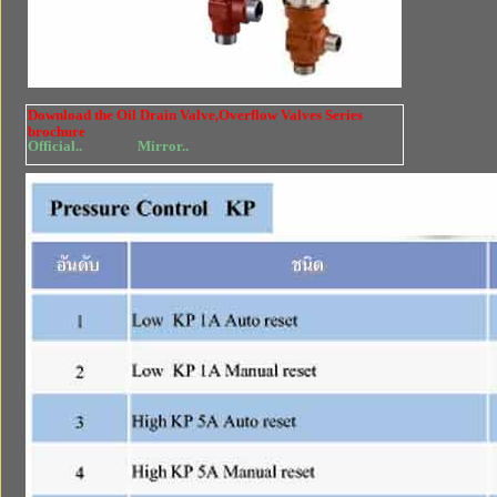
Download the Oil Drain Valve,Overflow Valves Series
brochure
Official..
Mirror..