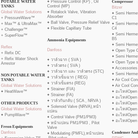
POTABLE WATER
+
Pressure Control (KP) , Oil
Compressor
TANKS
Control (MP)
Bitzer
Global Water Solutions
+
Rotalock Valve, Vibration
+
Semi Hermet
Absorber
+ PressureWave™
C1
+
Ball Valve, Pressure Relief Valve
+ Max™ & UltraMax™
+
Semi Hermet
+
Flexible Capillary Tube
C4
+ Challenger™
+
Semi Hermet
+ SuperFlow™
B5
Ammonia Equipments
+
Semi Hermet
Reflex
Danfo
ss
+
Open Type 
+ Refix DC
+
Semi Hermet
+ Refix Water Shock
+
วาล์วฉาก ( SVA )
+
Open Type 
Arrestor
+
วาล์วตรง ( SVA )
+
Accessories
+
วาล์วฉาก และ วาล์วตรง (STC)
+
Semi Herme
NON POTABLE WATER
+
วาล์วเข็มฉาก ( REG)
TANKS
+
Air Cool Con
+
วาล์วเข็มตรง (REG)
Global Water Solutions
+
Air Cool Con
+
Strainer (FIA)
+
HeatWave™
+
อะไหล่Open
+
Strainer (FA)
+
อะไหล่Open
+
วาล์วกันกลับ ( SCA , NRVA )
OTHER PRODUCTS
+
อะไหล่Open
+
Solenoid Valve (NRVA),หน้า
Global Water Solutions
+
อะไหล่Open
แปลน
+
PumpWave™
+
อะไหล่Open
+
Control Valve (PM1/PM3)
+
อะไหล่Open
+
หน้าแปลน PM1/PM3 , Pilot
Freon Equipments
Valve
Danfoss
Condenser And
+
Modulating (PMFL),หน้าแปลน
,Pilot valve