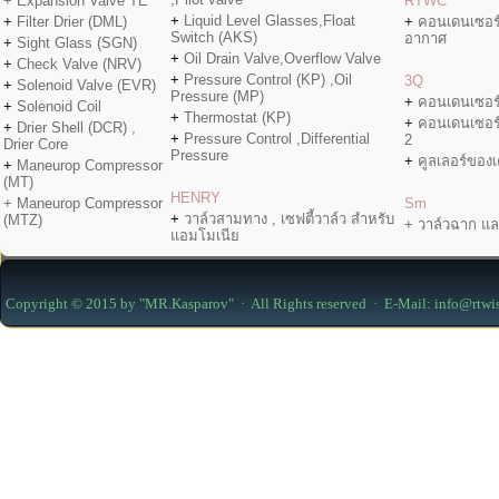
+ Expansion Valve TE
RTWC
+
Liquid Level Glasses,Float
+
Filter Drier (DML)
+
คอนเดนเซอร
Switch (AKS)
อากาศ
+
Sight Glass (SGN)
+
Oil Drain Valve,Overflow Valve
+
Check Valve (NRV)
+
Pressure Control (KP) ,Oil
3Q
+
Solenoid Valve (EVR)
Pressure (MP)
+
คอนเดนเซอร
+
Solenoid Coil
+
Thermostat (KP)
+
คอนเดนเซอร
+
Drier Shell (DCR) ,
+
Pressure Control ,Differential
2
Drier Core
Pressure
+
คูลเลอร์ของเค
+
Maneurop Compressor
(MT)
HENRY
+ Maneurop Compressor
Sm
+
วาล์วสามทาง , เซฟตี้วาล์ว สำหรับ
(MTZ)
+ วาล์วฉาก แล
แอมโมเนีย
Copyright © 2015 by "MR.Kasparov" · All Rights reserved · E-Mail: info@rtwi