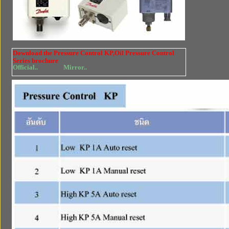
Download the Pressure Control KP,Oil Pressure Control
Series brochure
Official..
Mirror..