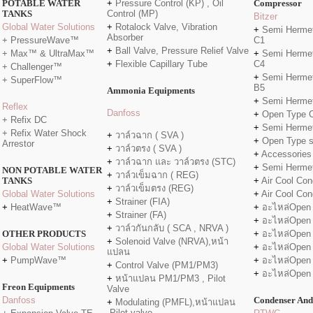
POTABLE WATER
+
Pressure Control (KP) , Oil
Compressor
TANKS
Control (MP)
Bitzer
Global Water Solutions
+
Rotalock Valve, Vibration
+
Semi Hermet
Absorber
+ PressureWave™
C1
+
Ball Valve, Pressure Relief Valve
+ Max™ & UltraMax™
+
Semi Hermet
+
Flexible Capillary Tube
C4
+ Challenger™
+
Semi Hermet
+ SuperFlow™
B5
Ammonia Equipments
+
Semi Hermet
Reflex
Danfo
ss
+
Open Type 
+ Refix DC
+
Semi Hermet
+ Refix Water Shock
+
วาล์วฉาก ( SVA )
+
Open Type 
Arrestor
+
วาล์วตรง ( SVA )
+
Accessories
+
วาล์วฉาก และ วาล์วตรง (STC)
+
Semi Herme
NON POTABLE WATER
+
วาล์วเข็มฉาก ( REG)
TANKS
+
Air Cool Con
+
วาล์วเข็มตรง (REG)
Global Water Solutions
+
Air Cool Con
+
Strainer (FIA)
+
HeatWave™
+
อะไหล่Open
+
Strainer (FA)
+
อะไหล่Open
+
วาล์วกันกลับ ( SCA , NRVA )
OTHER PRODUCTS
+
อะไหล่Open
+
Solenoid Valve (NRVA),หน้า
Global Water Solutions
+
อะไหล่Open
แปลน
+
PumpWave™
+
อะไหล่Open
+
Control Valve (PM1/PM3)
+
อะไหล่Open
+
หน้าแปลน PM1/PM3 , Pilot
Freon Equipments
Valve
Danfoss
Condenser And
+
Modulating (PMFL),หน้าแปลน
,Pilot valve