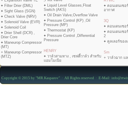
+ Expansion Valve TE
RTWC
+
Liquid Level Glasses,Float
+
Filter Drier (DML)
+
คอนเดนเซอร
Switch (AKS)
อากาศ
+
Sight Glass (SGN)
+
Oil Drain Valve,Overflow Valve
+
Check Valve (NRV)
+
Pressure Control (KP) ,Oil
3Q
+
Solenoid Valve (EVR)
Pressure (MP)
+
คอนเดนเซอร
+
Solenoid Coil
+
Thermostat (KP)
+
คอนเดนเซอร
+
Drier Shell (DCR) ,
+
Pressure Control ,Differential
2
Drier Core
Pressure
+
คูลเลอร์ของเค
+
Maneurop Compressor
(MT)
HENRY
+ Maneurop Compressor
Sm
+
วาล์วสามทาง , เซฟตี้วาล์ว สำหรับ
(MTZ)
+ วาล์วฉาก แล
แอมโมเนีย
Copyright © 2015 by "MR.Kasparov" · All Rights reserved · E-Mail: info@rtwi