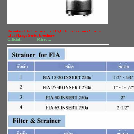
Download the Strainer for FIA,Filter & Strainer,Strainer
with Flange Series brochure
Official..
Mirror..