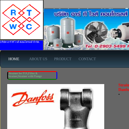
Strainer for FIA,Filter & Strainer,Strainer with Flange ย
บริษัท อาร์ ที ไวส์ คอนโทรลส์ จำกัด.
HOME
ABOUT US
PRODUCT
CONTACT
Strainer for FIA,Filter &
Strainer,Strainer with Flange
Strain
Danfo
•