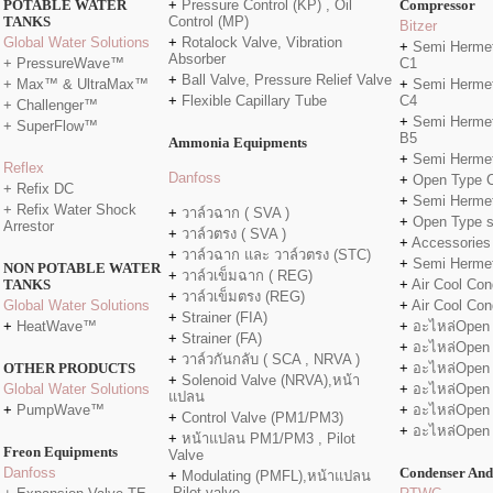
POTABLE WATER
+
Pressure Control (KP) , Oil
Compressor
TANKS
Control (MP)
Bitzer
Global Water Solutions
+
Rotalock Valve, Vibration
+
Semi Hermet
Absorber
+ PressureWave™
C1
+
Ball Valve, Pressure Relief Valve
+ Max™ & UltraMax™
+
Semi Hermet
+
Flexible Capillary Tube
C4
+ Challenger™
+
Semi Hermet
+ SuperFlow™
B5
Ammonia Equipments
+
Semi Hermet
Reflex
Danfo
ss
+
Open Type 
+ Refix DC
+
Semi Hermet
+ Refix Water Shock
+
วาล์วฉาก ( SVA )
+
Open Type 
Arrestor
+
วาล์วตรง ( SVA )
+
Accessories
+
วาล์วฉาก และ วาล์วตรง (STC)
+
Semi Herme
NON POTABLE WATER
+
วาล์วเข็มฉาก ( REG)
TANKS
+
Air Cool Con
+
วาล์วเข็มตรง (REG)
Global Water Solutions
+
Air Cool Con
+
Strainer (FIA)
+
HeatWave™
+
อะไหล่Open
+
Strainer (FA)
+
อะไหล่Open
+
วาล์วกันกลับ ( SCA , NRVA )
OTHER PRODUCTS
+
อะไหล่Open
+
Solenoid Valve (NRVA),หน้า
Global Water Solutions
+
อะไหล่Open
แปลน
+
PumpWave™
+
อะไหล่Open
+
Control Valve (PM1/PM3)
+
อะไหล่Open
+
หน้าแปลน PM1/PM3 , Pilot
Freon Equipments
Valve
Danfoss
Condenser And
+
Modulating (PMFL),หน้าแปลน
,Pilot valve