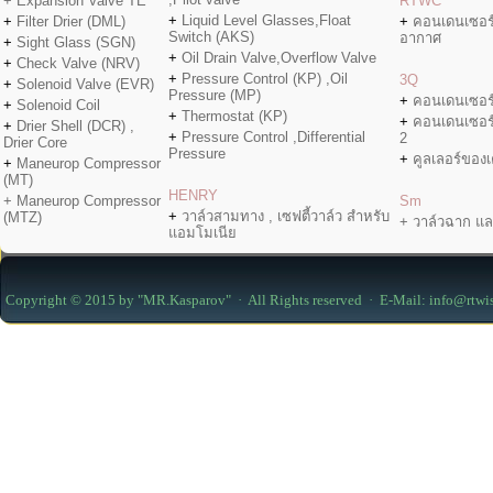
+ Expansion Valve TE
RTWC
+
Liquid Level Glasses,Float
+
Filter Drier (DML)
+
คอนเดนเซอร
Switch (AKS)
อากาศ
+
Sight Glass (SGN)
+
Oil Drain Valve,Overflow Valve
+
Check Valve (NRV)
+
Pressure Control (KP) ,Oil
3Q
+
Solenoid Valve (EVR)
Pressure (MP)
+
คอนเดนเซอร
+
Solenoid Coil
+
Thermostat (KP)
+
คอนเดนเซอร
+
Drier Shell (DCR) ,
+
Pressure Control ,Differential
2
Drier Core
Pressure
+
คูลเลอร์ของเค
+
Maneurop Compressor
(MT)
HENRY
+ Maneurop Compressor
Sm
+
วาล์วสามทาง , เซฟตี้วาล์ว สำหรับ
(MTZ)
+ วาล์วฉาก แล
แอมโมเนีย
Copyright © 2015 by "MR.Kasparov" · All Rights reserved · E-Mail: info@rtwi