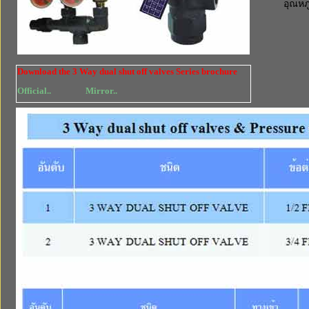
อุณหภู
Download the 3 Way dual shut off valves Series brochure
Official..
Mirror..