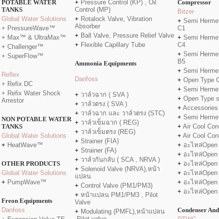
POTABLE WATER
+
Pressure Control (KP) , Oil
Compressor
TANKS
Control (MP)
Bitzer
Global Water Solutions
+
Rotalock Valve, Vibration
+
Semi Hermet
Absorber
+ PressureWave™
C1
+
Ball Valve, Pressure Relief Valve
+ Max™ & UltraMax™
+
Semi Hermet
+
Flexible Capillary Tube
C4
+ Challenger™
+
Semi Hermet
+ SuperFlow™
B5
Ammonia Equipments
+
Semi Hermet
Reflex
Danfo
ss
+
Open Type 
+ Refix DC
+
Semi Hermet
+ Refix Water Shock
+
วาล์วฉาก ( SVA )
+
Open Type 
Arrestor
+
วาล์วตรง ( SVA )
+
Accessories
+
วาล์วฉาก และ วาล์วตรง (STC)
+
Semi Herme
NON POTABLE WATER
+
วาล์วเข็มฉาก ( REG)
TANKS
+
Air Cool Con
+
วาล์วเข็มตรง (REG)
Global Water Solutions
+
Air Cool Con
+
Strainer (FIA)
+
HeatWave™
+
อะไหล่Open
+
Strainer (FA)
+
อะไหล่Open
+
วาล์วกันกลับ ( SCA , NRVA )
OTHER PRODUCTS
+
อะไหล่Open
+
Solenoid Valve (NRVA),หน้า
Global Water Solutions
+
อะไหล่Open
แปลน
+
PumpWave™
+
อะไหล่Open
+
Control Valve (PM1/PM3)
+
อะไหล่Open
+
หน้าแปลน PM1/PM3 , Pilot
Freon Equipments
Valve
Danfoss
Condenser And
+
Modulating (PMFL),หน้าแปลน
,Pilot valve