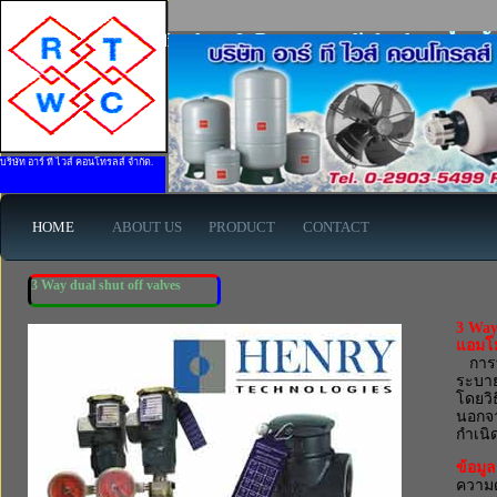
3 Way dual shut off valves & Pressure relief valves สำหร
บริษัท อาร์ ที ไวส์ คอนโทรลส์ จำกัด.
HOME
ABOUT US
PRODUCT
CONTACT
3 Way dual shut off valves
3 Way 
แอมโม
การทำ
ระบาย
โดยวิ
นอกจา
กำเนิ
ข้อมู
ความดั